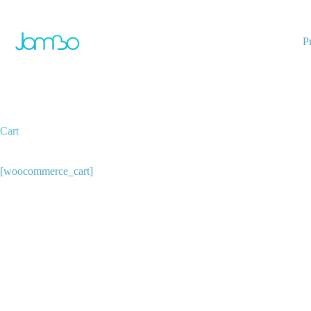
Pular
para
o
P
conteúdo
Cart
[woocommerce_cart]